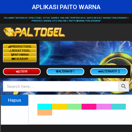
Skip
APLIKASI PAITO WARNA
to
content
SELAMAT DATANG DI OPALTOGEL SITUS GAMES ONLINE TERPERCAYA | DATA RESULT ANGKA TERLENGKAP |
PREDIKSI ANGKA JITU ONLINE | PAITO WARNA TERLENGKAP
PREDIKSI TOGEL
RESULT TOGEL
PAITO WARNA
BUKU MIMPI
LOGIN
ALTERNATIF 1
ALTERNATIF 2
Search Button
Search
for: