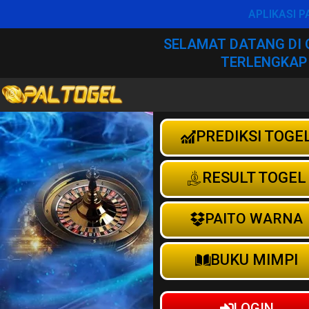
Skip
APLIKASI 
to
SELAMAT DATANG DI 
content
TERLENGKAP 
PREDIKSI TOGE
RESULT TOGEL
PAITO WARNA
BUKU MIMPI
LOGIN