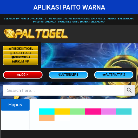
Skip
APLIKASI PAITO WARNA
to
content
SELAMAT DATANG DI OPALTOGEL SITUS GAMES ONLINE TERPERCAYA | DATA RESULT ANGKA TERLENGKAP |
PREDIKSI ANGKA JITU ONLINE | PAITO WARNA TERLENGKAP
PREDIKSI TOGEL
RESULT TOGEL
PAITO WARNA
BUKU MIMPI
LOGIN
ALTERNATIF 1
ALTERNATIF 2
Search Button
Search
for: