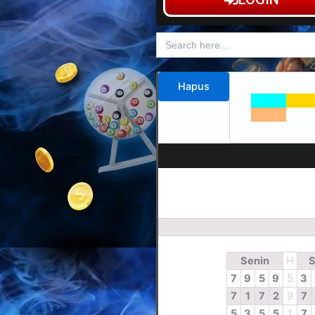
Search
for: