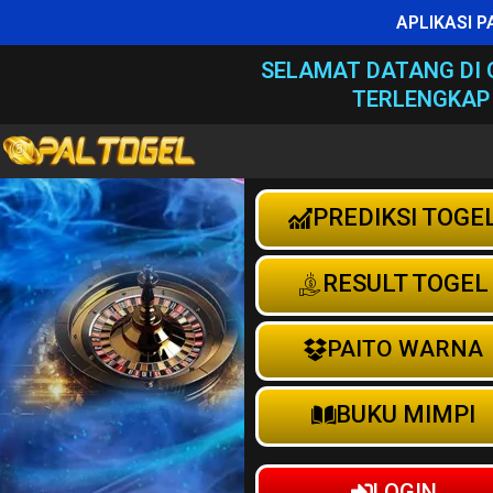
Skip
APLIKASI 
to
SELAMAT DATANG DI 
content
TERLENGKAP 
PREDIKSI TOGE
RESULT TOGEL
PAITO WARNA
BUKU MIMPI
LOGIN