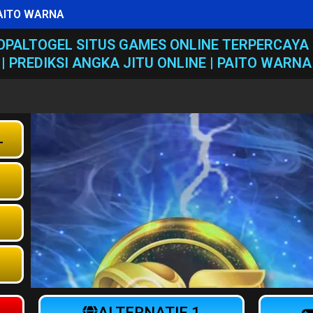
PAITO WARNA
OPALTOGEL SITUS GAMES ONLINE TERPERCAYA 
| PREDIKSI ANGKA JITU ONLINE | PAITO WARN
L
ALTERNATIF 1