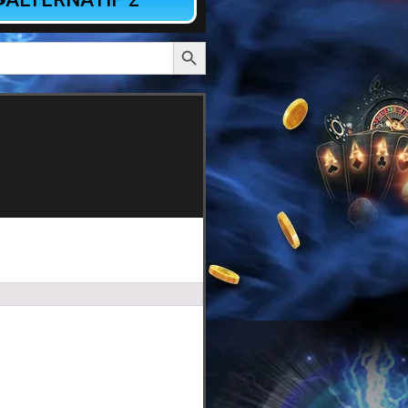
Search Button