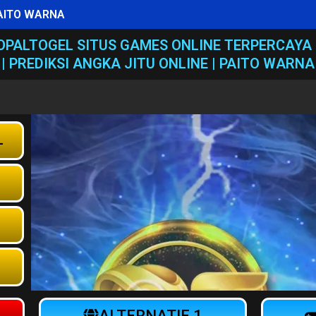
PAITO WARNA
OPALTOGEL SITUS GAMES ONLINE TERPERCAYA 
| PREDIKSI ANGKA JITU ONLINE | PAITO WARN
L
ALTERNATIF 1