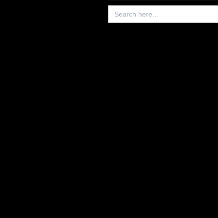
Search
for: