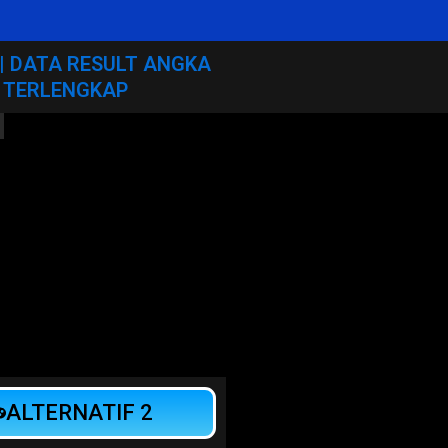
| DATA RESULT ANGKA
A TERLENGKAP
ALTERNATIF 2