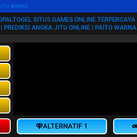
PAITO WARNA
OPALTOGEL SITUS GAMES ONLINE TERPERCAYA 
| PREDIKSI ANGKA JITU ONLINE | PAITO WARN
ALTERNATIF 1