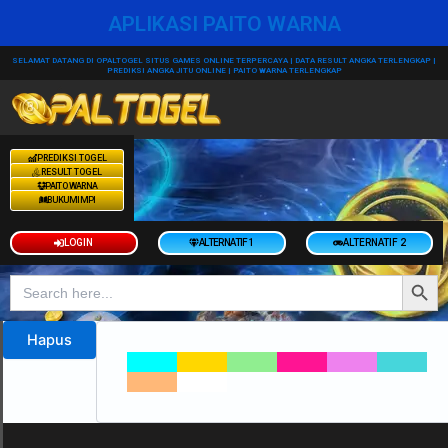
Skip
APLIKASI PAITO WARNA
to
content
SELAMAT DATANG DI OPALTOGEL SITUS GAMES ONLINE TERPERCAYA | DATA RESULT ANGKA TERLENGKAP |
PREDIKSI ANGKA JITU ONLINE | PAITO WARNA TERLENGKAP
PREDIKSI TOGEL
RESULT TOGEL
PAITO WARNA
BUKU MIMPI
LOGIN
ALTERNATIF 1
ALTERNATIF 2
Search Button
Search
for: