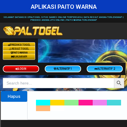
Skip
APLIKASI PAITO WARNA
to
content
SELAMAT DATANG DI OPALTOGEL SITUS GAMES ONLINE TERPERCAYA | DATA RESULT ANGKA TERLENGKAP |
PREDIKSI ANGKA JITU ONLINE | PAITO WARNA TERLENGKAP
PREDIKSI TOGEL
RESULT TOGEL
PAITO WARNA
BUKU MIMPI
LOGIN
ALTERNATIF 1
ALTERNATIF 2
Search Button
Search
for: