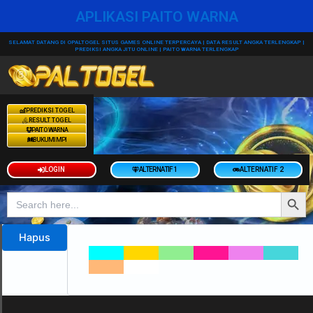
Skip
APLIKASI PAITO WARNA
to
content
SELAMAT DATANG DI OPALTOGEL SITUS GAMES ONLINE TERPERCAYA | DATA RESULT ANGKA TERLENGKAP |
PREDIKSI ANGKA JITU ONLINE | PAITO WARNA TERLENGKAP
PREDIKSI TOGEL
RESULT TOGEL
PAITO WARNA
BUKU MIMPI
LOGIN
ALTERNATIF 1
ALTERNATIF 2
Search Button
Search
for: