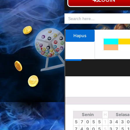
Search
for: