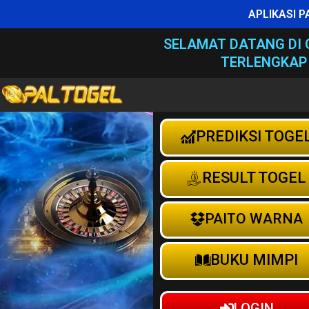
Skip
APLIKASI 
to
SELAMAT DATANG DI 
content
TERLENGKAP 
PREDIKSI TOGE
RESULT TOGEL
PAITO WARNA
BUKU MIMPI
LOGIN